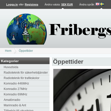
Logga in
eller
Registrera
Ändra valuta:
SEK
EUR
Ändra språk
:
Hem
Öppettider
Öppettider
Kategorier
Huvudsida
Radioteknik för säkerhetstjänster
Radioteknik för trafikskolor
Komradio 446MHz
Komradio 27MHz
Komradio 69MHz
Amatörradio
Marinradio & Ant
Tillbehör till utrustning