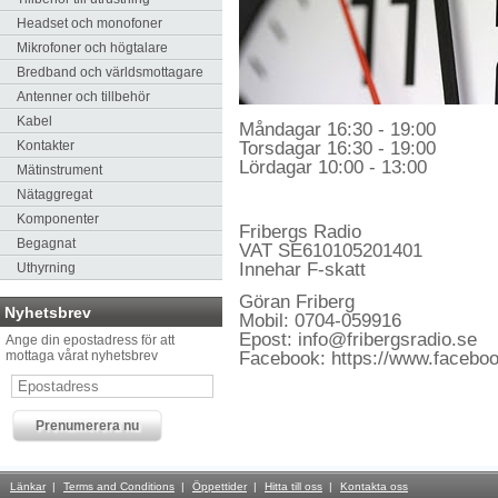
Headset och monofoner
Mikrofoner och högtalare
Bredband och världsmottagare
Antenner och tillbehör
Kabel
Måndagar 16:30 - 19:00
Torsdagar 16:30 - 19:00
Kontakter
Lördagar 10:00 - 13:00
Mätinstrument
Nätaggregat
Komponenter
Fribergs Radio
Begagnat
VAT SE610105201401
Innehar F-skatt
Uthyrning
Göran Friberg
Nyhetsbrev
Mobil: 0704-059916
Epost: info@fribergsradio.se
Ange din epostadress för att
Facebook: https://www.faceboo
mottaga vårat nyhetsbrev
Länkar
Terms and Conditions
Öppettider
Hitta till oss
Kontakta oss