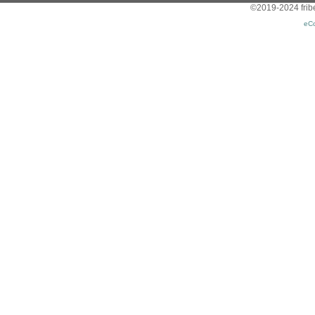
©2019-2024 friber
eC