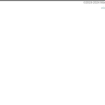
©2019-2024 friber
eC