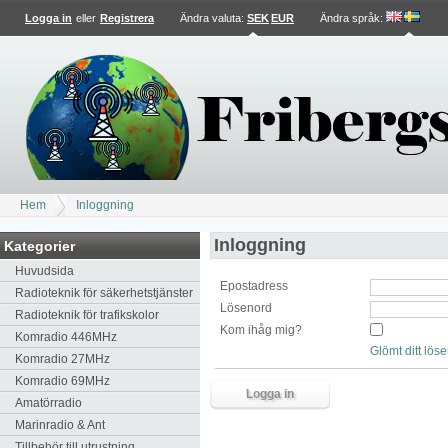
Logga in
eller
Registrera
Ändra valuta:
SEK
EUR
Ändra språk
:
Hem
Inloggning
Inloggning
Kategorier
Huvudsida
Epostadress
Radioteknik för säkerhetstjänster
Lösenord
Radioteknik för trafikskolor
Kom ihåg mig?
Komradio 446MHz
Glömt ditt lös
Komradio 27MHz
Komradio 69MHz
Amatörradio
Marinradio & Ant
Tillbehör till utrustning