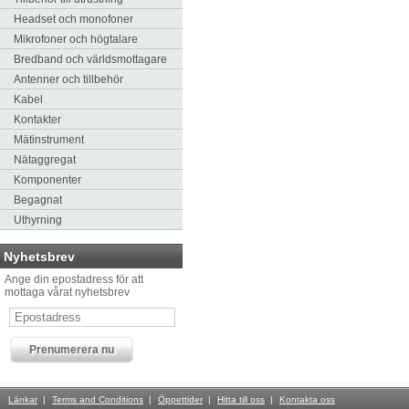
Headset och monofoner
Mikrofoner och högtalare
Bredband och världsmottagare
Antenner och tillbehör
Kabel
Kontakter
Mätinstrument
Nätaggregat
Komponenter
Begagnat
Uthyrning
Nyhetsbrev
Ange din epostadress för att
mottaga vårat nyhetsbrev
Länkar
Terms and Conditions
Öppettider
Hitta till oss
Kontakta oss