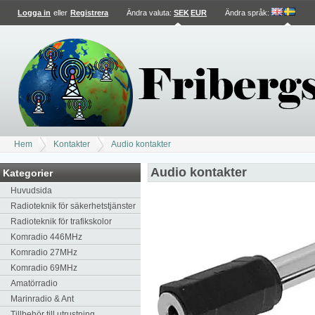
Logga in
eller
Registrera
Ändra valuta:
SEK
EUR
Ändra språk
:
Hem
Kontakter
Audio kontakter
Audio kontakter
Kategorier
Huvudsida
Radioteknik för säkerhetstjänster
Radioteknik för trafikskolor
Komradio 446MHz
Komradio 27MHz
Komradio 69MHz
Amatörradio
Marinradio & Ant
Tillbehör till utrustning