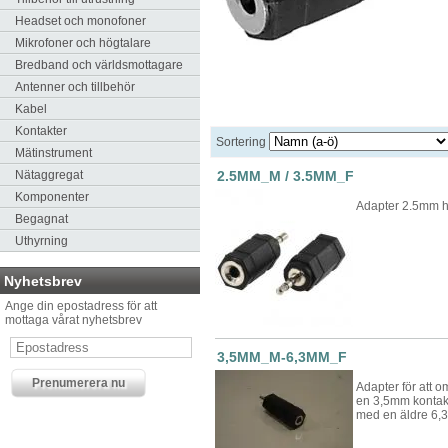
Headset och monofoner
Mikrofoner och högtalare
Bredband och världsmottagare
Antenner och tillbehör
Kabel
Kontakter
Sortering
Mätinstrument
Nätaggregat
2.5MM_M / 3.5MM_F
Komponenter
Adapter 2.5mm h
Begagnat
Uthyrning
Nyhetsbrev
Ange din epostadress för att
mottaga vårat nyhetsbrev
3,5MM_M-6,3MM_F
Adapter för att o
en 3,5mm kontakt.
med en äldre 6