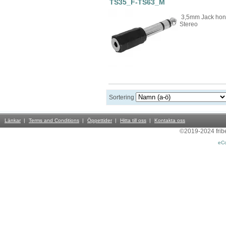
TS35_F-TS63_M
3,5mm Jack hona
Stereo
Sortering
Länkar
Terms and Conditions
Öppettider
Hitta till oss
Kontakta oss
©2019-2024 friber
eC