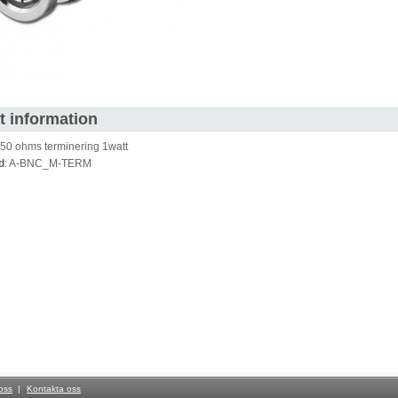
t information
0 ohms terminering 1watt
d
: A-BNC_M-TERM
 oss
Kontakta oss