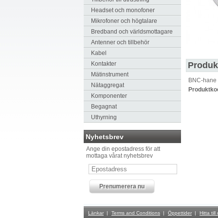
Headset och monofoner
Mikrofoner och högtalare
Bredband och världsmottagare
Antenner och tillbehör
Kabel
Kontakter
Produk
Mätinstrument
BNC-hane 5
Nätaggregat
Produktko
Komponenter
Begagnat
Uthyrning
Nyhetsbrev
Ange din epostadress för att
mottaga vårat nyhetsbrev
Länkar
Terms and Conditions
Öppettider
Hitta till