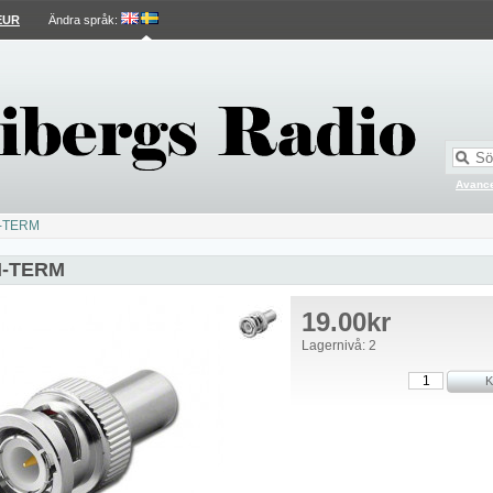
EUR
Ändra språk
:
Avance
-TERM
-TERM
19.00kr
Lagernivå: 2