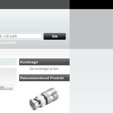
rad sökning
Kundvagn
Din kundvagn är tom.
Rekommenderad Produkt