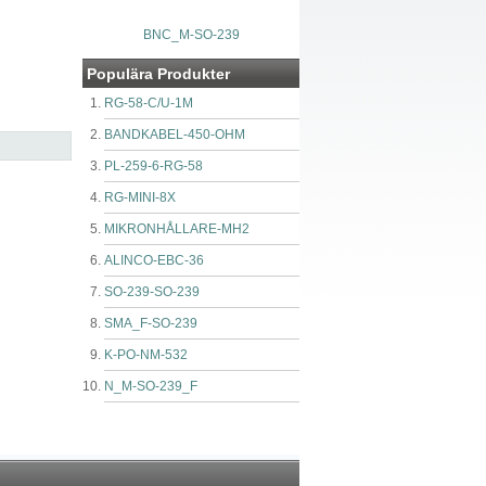
BNC_M-SO-239
Populära Produkter
RG-58-C/U-1M
BANDKABEL-450-OHM
PL-259-6-RG-58
RG-MINI-8X
MIKRONHÅLLARE-MH2
ALINCO-EBC-36
SO-239-SO-239
SMA_F-SO-239
K-PO-NM-532
N_M-SO-239_F