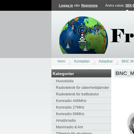
Logga in
eller
Registrera
Ändra valuta:
SEK
Hem
Kontakter
Adaptrar
BNC M
BNC_M
Kategorier
Huvudsida
Radioteknik för säkerhetstjänster
Radioteknik för trafikskolor
Komradio 446MHz
Komradio 27MHz
Komradio 69MHz
Amatörradio
Marinradio & Ant
Tillbehör till utrustning